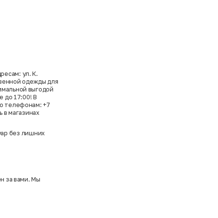
есам: ул. К.
ственной одежды для
симальной выгодой
 до 17:00! В
по телефонам: +7
ь в магазинах
уар без лишних
н за вами. Мы