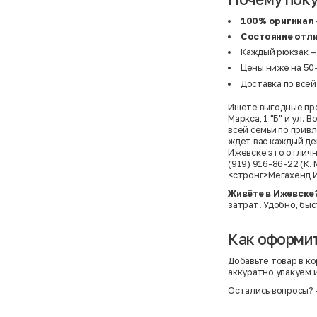
100% оригинал
Состояние отл
Каждый рюкзак — 
Цены ниже на 50–
Доставка по всей
Ищете выгодные пре
Маркса, 1 "Б" и ул.
всей семьи по прив
ждет вас каждый ден
Ижевске это отличн
(919) 916-86-22 (К.
<стронг>Мегахенд 
Живёте в Ижевске
затрат. Удобно, быс
Как оформит
Добавьте товар в ко
аккуратно упакуем 
Остались вопросы?