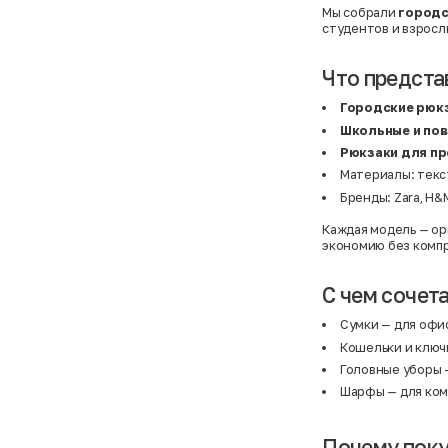
Мы собрали
городс
студентов и взросл
Что предста
Городские рюк
Школьные и по
Рюкзаки для пр
Материалы: текст
Бренды: Zara, H&M
Каждая модель — ор
экономию без комп
С чем сочет
Сумки
— для офис
Кошельки и клю
Головные уборы
—
Шарфы
— для ком
Почему поку