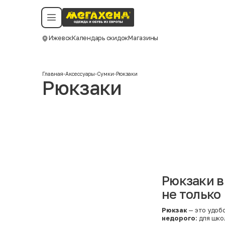
Условия пользования
Политика конфиденциальности
Смотреть все даты
©️ Мегахенд 2026. Все права защищены.
Ижевск
Календарь скидок
Магазины
Москва
Главная
-
Аксессуары
-
Сумки
-
Рюкзаки
Рюкзаки
Рюкзаки в
не только
Рюкзак
— это удобс
недорого
: для шк