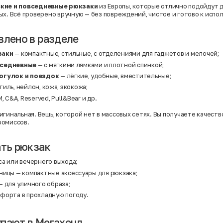
кие и повседневные рюкзаки
из Европы, которые отлично подойдут д
ых. Всё проверено вручную — без повреждений, чистое и готово к испо
влено в разделе
заки
— компактные, стильные, с отделениями для гаджетов и мелочей;
вседневные
— с мягкими лямками и плотной спинкой;
огулок и поездок
— лёгкие, удобные, вместительные;
иль, нейлон, кожа, экокожа;
, C&A, Reserved, Pull&Bear и др.
игинальная. Вещь, которой нет в массовых сетях. Вы получаете качеств
ромиссов.
ать рюкзак
а или вечернего выхода;
чницы
— компактные аксессуары для рюкзака;
 для уличного образа;
форта в прохладную погоду.
пают в Мегахенд