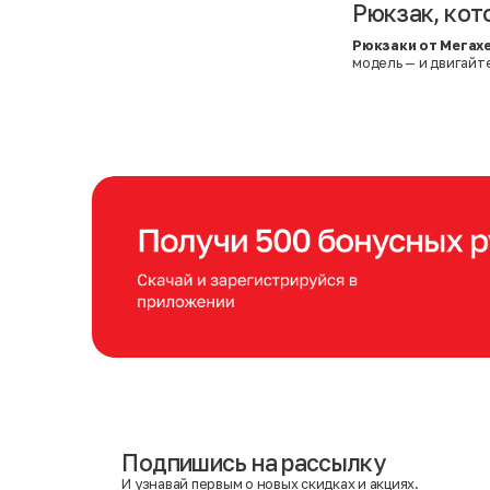
Рюкзак, кот
Рюкзаки от Мегах
модель — и двигайте
Подпишись на рассылку
Имя
Фамилия
И узнавай первым о новых скидках и акциях.