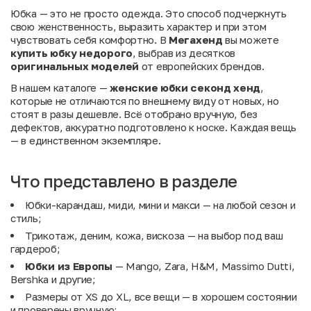
Юбка — это не просто одежда. Это способ подчеркнуть
свою женственность, выразить характер и при этом
чувствовать себя комфортно. В
Мегахенд
вы можете
купить юбку недорого
, выбрав из десятков
оригинальных моделей
от европейских брендов.
В нашем каталоге —
женские юбки секонд хенд
,
которые не отличаются по внешнему виду от новых, но
стоят в разы дешевле. Всё отобрано вручную, без
дефектов, аккуратно подготовлено к носке. Каждая вещь
— в единственном экземпляре.
Что представлено в разделе
Юбки-карандаш, миди, мини и макси — на любой сезон и
стиль;
Трикотаж, деним, кожа, вискоза — на выбор под ваш
гардероб;
Юбки из Европы
— Mango, Zara, H&M, Massimo Dutti,
Bershka и другие;
Размеры от XS до XL, все вещи — в хорошем состоянии
и проверены вручную;