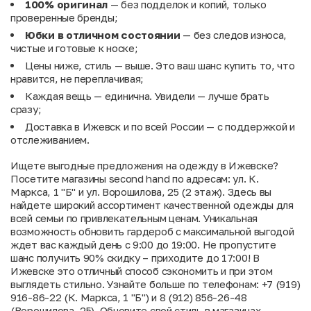
100% оригинал
— без подделок и копий, только
проверенные бренды;
Юбки в отличном состоянии
— без следов износа,
чистые и готовые к носке;
Цены ниже, стиль — выше. Это ваш шанс купить то, что
нравится, не переплачивая;
Каждая вещь — единична. Увидели — лучше брать
сразу;
Доставка в Ижевск и по всей России — с поддержкой и
отслеживанием.
Ищете выгодные предложения на одежду в Ижевске?
Посетите магазины second hand по адресам: ул. К.
Маркса, 1 "Б" и ул. Ворошилова, 25 (2 этаж). Здесь вы
найдете широкий ассортимент качественной одежды для
всей семьи по привлекательным ценам. Уникальная
возможность обновить гардероб с максимальной выгодой
ждет вас каждый день с 9:00 до 19:00. Не пропустите
шанс получить 90% скидку – приходите до 17:00! В
Ижевске это отличный способ сэкономить и при этом
выглядеть стильно. Узнайте больше по телефонам: +7 (919)
916-86-22 (К. Маркса, 1 "Б") и 8 (912) 856-26-48
(Ворошилова, 25). Обновите свой стиль в магазинах